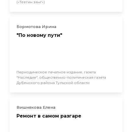
(«Теегин зянг»)
Бормотова Ирина
"По новому пути"
Периодическое печатное издание, газета
"Наследие", общественно-политическая газета
Дубенского района Тульской области
Вишнякова Елена
Ремонт в самом разгаре