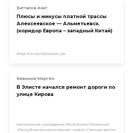
Батталов Азат
Плюсы и минусы платной трассы
Алексеевское — Альметьевск.
(коридор Европа – западный Китай)
https://vk.com/tatarstan_da
Бевинов Мерген
В Элисте начался ремонт дороги по
улице Кирова
Автономное учреждение Республики Калмыкия
«Республиканская интернет-газета «Степные вести»